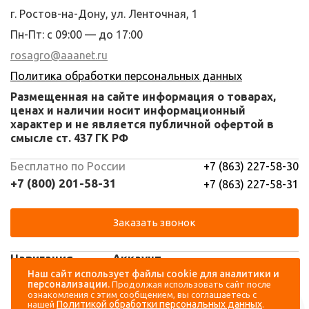
г. Ростов-на-Дону, ул. Ленточная, 1
Пн-Пт: с 09:00 — до 17:00
rosagro@aaanet.ru
Политика обработки персональных данных
Размещенная на сайте информация о товарах,
ценах и наличии носит информационный
характер и не является публичной офертой в
смысле ст. 437 ГК РФ
Бесплатно по России
+7 (863) 227-58-30
+7 (800) 201-58-31
+7 (863) 227-58-31
Заказать звонок
Навигация
Аккаунт
Наш сайт использует файлы cookie для аналитики и
персонализации.
Продолжая использовать сайт после
Каталог
Вход
ознакомления с этим сообщением, вы соглашаетесь с
Политикой обработки персональных данных
нашей
.
О компании
Регистрация