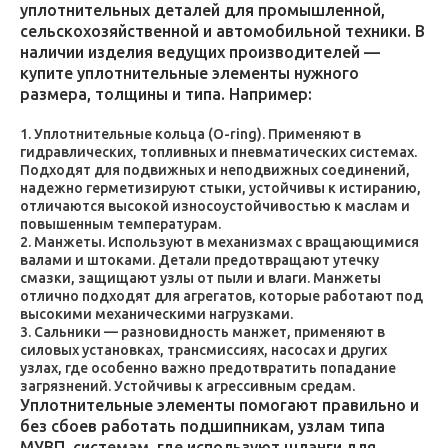
уплотнительных деталей для промышленной,
сельскохозяйственной и автомобильной техники. В
наличии изделия ведущих производителей —
купите уплотнительные элементы нужного
размера, толщины и типа. Например:
Уплотнительные кольца (O-ring). Применяют в
гидравлических, топливных и пневматических системах.
Подходят для подвижных и неподвижных соединений,
надежно герметизируют стыки, устойчивы к истиранию,
отличаются высокой износоустойчивостью к маслам и
повышенным температурам.
Манжеты. Используют в механизмах с вращающимися
валами и штоками. Детали предотвращают утечку
смазки, защищают узлы от пыли и влаги. Манжеты
отлично подходят для агрегатов, которые работают под
высокими механическими нагрузками.
Сальники — разновидность манжет, применяют в
силовых установках, трансмиссиях, насосах и других
узлах, где особенно важно предотвратить попадание
загрязнений. Устойчивы к агрессивным средам.
Уплотнительные элементы помогают правильно и
без сбоев работать подшипникам, узлам типа
МУВП, системам, где используют шланги для