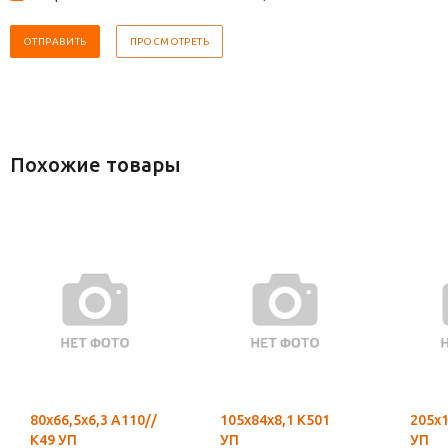
Похожие товары
80х66,5х6,3 А110//
105х84х8,1 К501
205х1
К49 УП
УП
УП