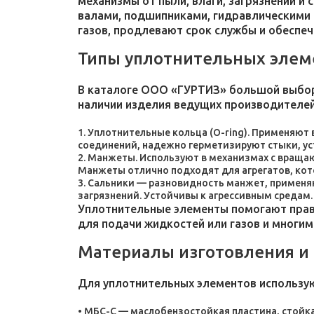
механизмы от пыли, влаги, загрязнений и
валами, подшипниками, гидравлическими 
газов, продлевают срок службы и обеспе
Типы уплотнительных элем
В каталоге ООО «ГУРТИЗ» большой выбор
наличии изделия ведущих производителей
Уплотнительные кольца (O-ring). Применяют
соединений, надежно герметизируют стыки, у
Манжеты. Используют в механизмах с враща
Манжеты отлично подходят для агрегатов, ко
Сальники — разновидность манжет, применяют
загрязнений. Устойчивы к агрессивным средам.
Уплотнительные элементы помогают прави
для подачи жидкостей или газов и многим
Материалы изготовления и
Для уплотнительных элементов использу
МБС-С — маслобензостойкая пластина, стойка