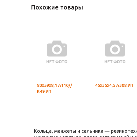
Похожие товары
80х59х8,1 А110//
45х35х4,5 А308 УП
К49 УП
Кольца, манжеты и сальники — резиноте