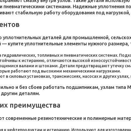
 сохраняют смазку внутри узлов. Такие детали использ
и пневматическими системами. Надежные уплотнения п
чивают стабильную работу оборудования под нагрузкой,
ентов
 уплотнительных деталей для промышленной, сельскохо
 — купите уплотнительные элементы нужного размера, 
 в гидравлических, топливных и пневматических системах. По
стойчивы к истиранию, отличаются высокой износоустойчивос
ющимися валами и штоками. Детали предотвращают утечку сма
торые работают под высокими механическими нагрузками.
 в силовых установках, трансмиссиях, насосах и других узлах
льно и без сбоев работать подшипникам, узлам типа М
 другим деталям.
 их преимущества
ют современные резинотехнические и полимерные мате
я к нефтепродуктам и истиранию. Используют для изготовления