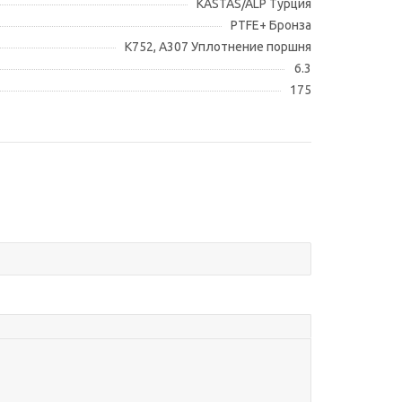
KASTAS/ALP Турция
PTFE+ Бронза
K752, A307 Уплотнение поршня
6.3
175