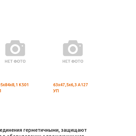
5х84х8,1 К501
63х47,5х6,3 А127
80х66,5х6,3
П
УП
К49 УП
соединения герметичными, защищают