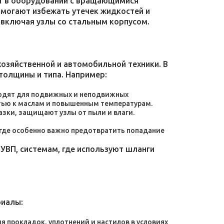
уют в оборудовании с вращающимися
омогают избежать утечек жидкостей и
 включая узлы со стальным корпусом.
зяйственной и автомобильной техники. В
толщины и типа. Например:
дходят для подвижных и неподвижных
тью к маслам и повышенным температурам.
зки, защищают узлы от пыли и влаги.
, где особенно важно предотвратить попадание
УВП, системам, где используют шланги
риалы:
 прокладок, уплотнений и настилов в условиях