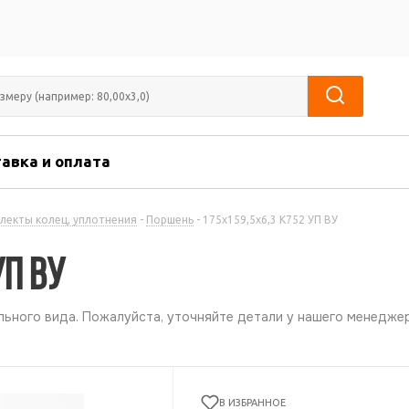
авка и оплата
лекты колец, уплотнения
-
Поршень
-
175х159,5х6,3 К752 УП ВУ
УП ВУ
ьного вида. Пожалуйста, уточняйте детали у нашего менеджер
В ИЗБРАННОЕ