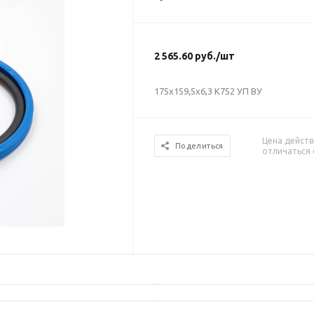
2 565.60
руб.
/шт
175х159,5х6,3 К752 УП ВУ
Цена действ
Поделиться
отличаться 