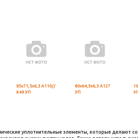
85х71,5х6,3 А110//
80х64,5х6,3 А127
10
К49 УП
УП
У
хнические уплотнительные элементы, которые делают 