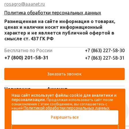
rosagro@aaanet.ru
Политика обработки персональных данных
Размещенная на сайте информация о товарах,
ценах и наличии носит информационный
характер и не является публичной офертой в
смысле ст. 437 ГК РФ
Бесплатно по России
+7 (863) 227-58-30
+7 (800) 201-58-31
+7 (863) 227-58-31
Заказать звонок
Навигация
Аккаунт
Наш сайт использует файлы cookie для аналитики и
персонализации.
Продолжая использовать сайт после
Каталог
Вход
ознакомления с этим сообщением, вы соглашаетесь с
Политикой обработки персональных данных
нашей
.
О компании
Регистрация
Разрешить все
Контакты
Доставка и оплата