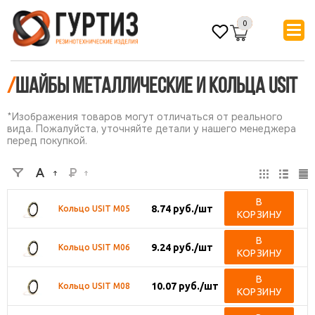
0
/
Шайбы металлические и кольца USIT
*Изображения товаров могут отличаться от реального
вида. Пожалуйста, уточняйте детали у нашего менеджера
перед покупкой.
В
8.74
руб.
/шт
Кольцо USIT M05
КОРЗИНУ
В
9.24
руб.
/шт
Кольцо USIT M06
КОРЗИНУ
В
10.07
руб.
/шт
Кольцо USIT M08
КОРЗИНУ