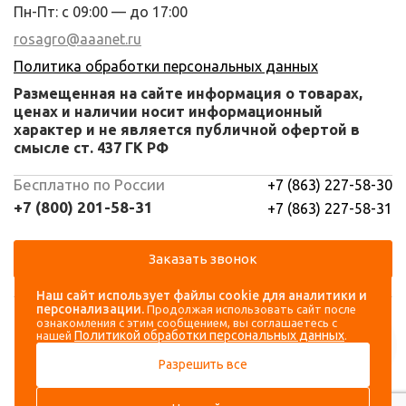
Пн-Пт: с 09:00 — до 17:00
rosagro@aaanet.ru
Политика обработки персональных данных
Размещенная на сайте информация о товарах,
ценах и наличии носит информационный
характер и не является публичной офертой в
смысле ст. 437 ГК РФ
Бесплатно по России
+7 (863) 227-58-30
+7 (800) 201-58-31
+7 (863) 227-58-31
Заказать звонок
Наш сайт использует файлы cookie для аналитики и
Навигация
Аккаунт
персонализации.
Продолжая использовать сайт после
ознакомления с этим сообщением, вы соглашаетесь с
Политикой обработки персональных данных
нашей
.
Каталог
Вход
Разрешить все
О компании
Регистрация
Контакты