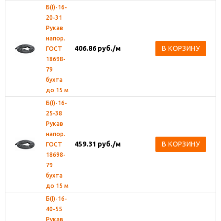
Б(I)-16-
20-31
Рукав
напор.
406.86
руб.
/м
В КОРЗИНУ
ГОСТ
18698-
79
бухта
до 15 м
Б(I)-16-
25-38
Рукав
напор.
459.31
руб.
/м
В КОРЗИНУ
ГОСТ
18698-
79
бухта
до 15 м
Б(I)-16-
40-55
Рукав