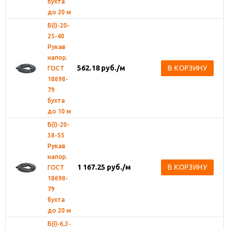
бухта
до 20 м
Б(I)-20-
25-40
Рукав
напор.
562.18
руб.
/м
В КОРЗИНУ
ГОСТ
18698-
79
бухта
до 10 м
Б(I)-20-
38-55
Рукав
напор.
1 167.25
руб.
/м
В КОРЗИНУ
ГОСТ
18698-
79
бухта
до 20 м
Б(I)-6,3-