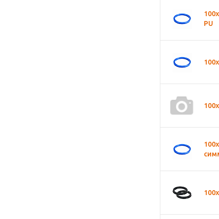
100
PU
100
100
100
сим
100