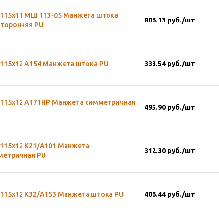
х115х11 МШ 113-05 Манжета штока
806.13
руб.
/шт
сторонняя PU
х115х12 А154 Манжета штока PU
333.54
руб.
/шт
х115х12 А171HP Манжета симметричная
495.90
руб.
/шт
х115х12 К21/А101 Манжета
312.30
руб.
/шт
метричная PU
х115х12 К32/А153 Манжета штока PU
406.44
руб.
/шт