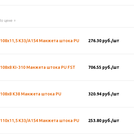
По цене
х108х11,5 К33/А154 Манжета штока PU
276.30
руб.
/шт
108х8 KI-310 Манжета штока PU FST
706.55
руб.
/шт
х108х8 К38 Манжета штока PU
320.94
руб.
/шт
х110х11,5 К33/А154 Манжета штока PU
253.80
руб.
/шт