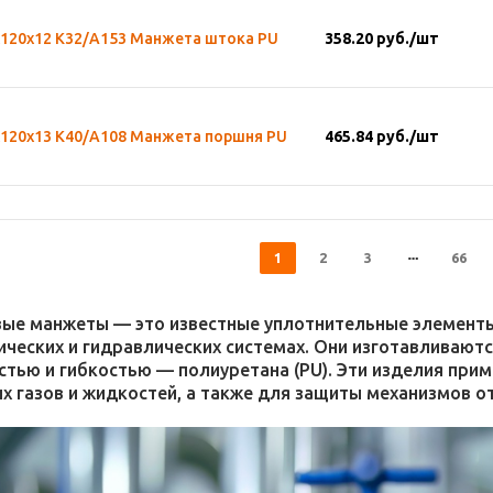
х120х12 К32/А153 Манжета штока PU
358.20
руб.
/шт
х120х13 К40/А108 Манжета поршня PU
465.84
руб.
/шт
1
2
3
66
ые манжеты — это известные уплотнительные элементы,
ических и гидравлических системах. Они изготавливают
стью и гибкостью — полиуретана (PU). Эти изделия при
х газов и жидкостей, а также для защиты механизмов от