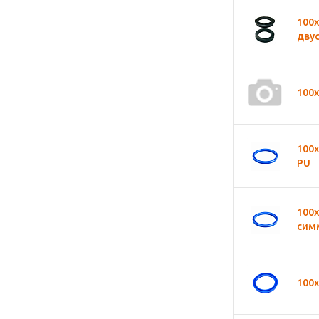
100
дву
100
100
PU
100
сим
100