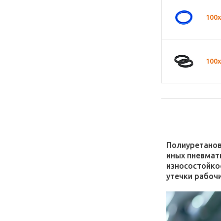
100
100
Полиуретанов
иных пневмат
износостойко
утечки рабочи