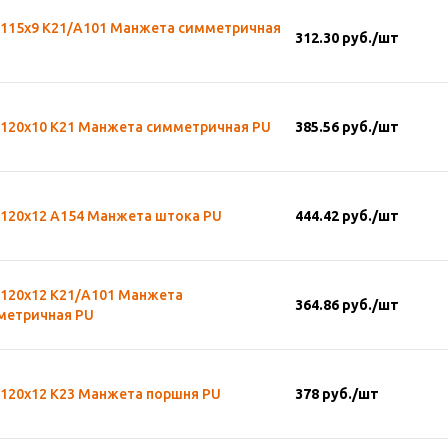
х115х9 К21/А101 Манжета симметричная
312.30
руб.
/шт
х120х10 К21 Манжета симметричная PU
385.56
руб.
/шт
х120х12 А154 Манжета штока PU
444.42
руб.
/шт
х120х12 К21/А101 Манжета
364.86
руб.
/шт
метричная PU
х120х12 К23 Манжета поршня PU
378
руб.
/шт