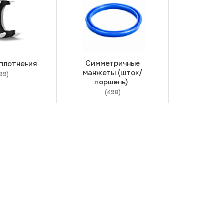
Симметричные
уплотнения
манжеты (шток/
99)
поршень)
(498)