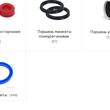
усторонние
Поршень манжеты
Поршень 
полиуретановые
(2
)
(87)
жеты
(486)