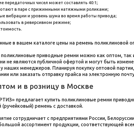
е передаточных чисел может составлять 40:1;
отают в паре с прижимными натяжными роликами;
е вибрации и уровень шума во время работы привода;
льзовать в реверсивном режиме;
стоимость.
анные в вашем каталоге цены на ремень поликлиновой о
 поликлиновые приводные ремни можно как оптом, так и
они не являются публичной офертой и могут быть измен
 у наших менеджеров. Планируя покупку оптовой партии,
нии или заказать отправку прайса на электронную почту
птом и в розницу в Москве
РТИЗ» предлагает купить поликлиновые ремни приводны
 (ручейковый) ремень с доставкой.
ятие сотрудничает с предприятиями России, Белоруссии
большой ассортимент продукции, соответствующей вс