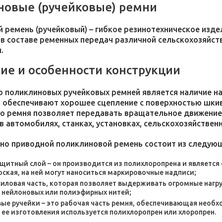
овые (ручейковые) ремни
 ремень (ручейковый) – гибкое резинотехническое изде
 в составе ременных передач различной сельскохозяйс
.
ие и особенности конструкции
 поликлиновых ручейковых ремней является наличие на
и обеспечивают хорошее сцепление с поверхностью шкив
о ремня позволяет передавать вращательное движение 
в автомобилях, станках, установках, сельскохозяйствен
но приводной поликлиновой ремень состоит из следующ
щитный слой – он производится из полихлоропрена и является 
оская, на ней могут наноситься маркировочные надписи;
 силовая часть, которая позволяет выдерживать огромные нагру
 нейлоновых или полиэфирных нитей;
ые ручейки – это рабочая часть ремня, обеспечивающая необ
 ее изготовления используется полихлоропрен или хлоропрен.