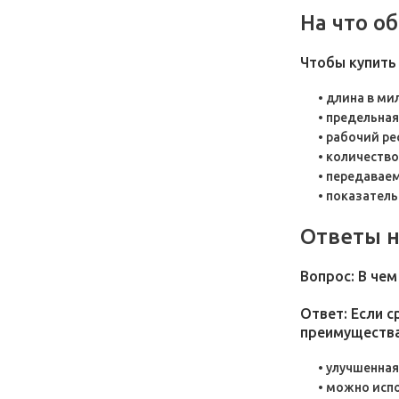
На что о
Чтобы купить
длина в ми
предельная
рабочий ре
количество 
передавае
показатель
Ответы н
Вопрос: В че
Ответ: Если 
преимущества
улучшенная 
можно испо