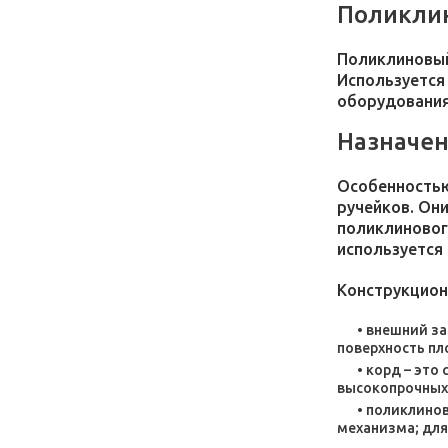
Поликлин
Поликлиновый
Используется
оборудования
Назначен
Особенностью
ручейков. Он
поликлиновог
используется 
Конструкцион
внешний за
поверхность пл
корд – это
высокопрочных
поликлинов
механизма; для