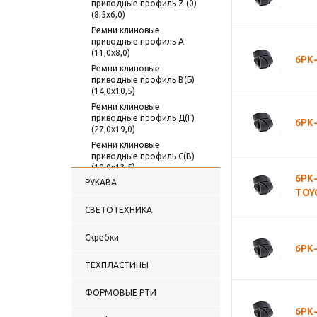
приводные профиль Z (0)
(8,5х6,0)
Ремни клиновые
приводные профиль А
(11,0х8,0)
6РК-
Ремни клиновые
приводные профиль В(Б)
(14,0х10,5)
Ремни клиновые
приводные профиль Д(Г)
6РК-
(27,0х19,0)
Ремни клиновые
приводные профиль С(В)
(19,0х13,5)
6РК
РУКАВА
Ремни клиновые
TOY
приводные профиль SPB
XPB (УБ) (14,0х13,0) SPB/
СВЕТОТЕХНИКА
ХРВ
Ремни клиновые
Скребки
приводные профиль SPC
6РК
XPC (УВ) (19,0х18,0) SPC/
ТЕХПЛАСТИНЫ
ХРС
Ремни Шестигранные
ФОРМОВЫЕ РТИ
6РК