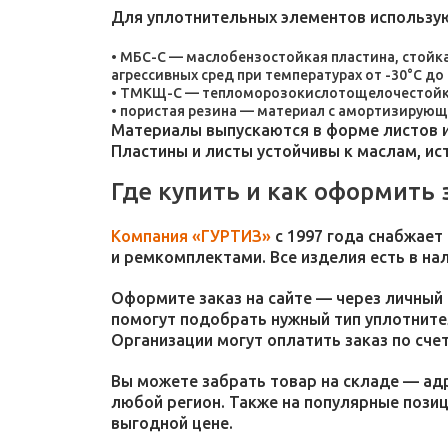
Для уплотнительных элементов использу
МБС-С — маслобензостойкая пластина, стойка
агрессивных сред при температурах от -30°C до 
ТМКЩ-С — тепломорозокислотощелочестойкая 
пористая резина — материал с амортизирующ
Материалы выпускаются в форме листов и
Пластины и листы устойчивы к маслам, и
Где купить и как оформить 
Компания «ГУРТИЗ»
с 1997 года снабжает
и ремкомплектами. Все изделия есть в на
Оформите заказ на сайте — через личный 
помогут подобрать нужный тип уплотнител
Организации могут оплатить заказ по счет
Вы можете забрать товар на складе — адр
любой регион. Также на популярные пози
выгодной цене.