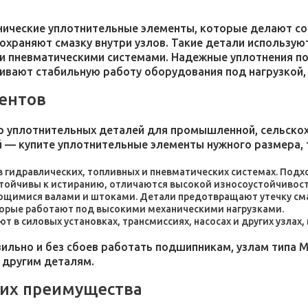
хнические уплотнительные элементы, которые делают 
 сохраняют смазку внутри узлов. Такие детали использ
и пневматическими системами. Надежные уплотнения п
чивают стабильную работу оборудования под нагрузкой,
ентов
 уплотнительных деталей для промышленной, сельскохо
 — купите уплотнительные элементы нужного размера, 
 в гидравлических, топливных и пневматических системах. По
стойчивы к истиранию, отличаются высокой износоустойчивос
ющимися валами и штоками. Детали предотвращают утечку сма
торые работают под высокими механическими нагрузками.
 в силовых установках, трансмиссиях, насосах и других узлах
льно и без сбоев работать подшипникам, узлам типа М
 другим деталям.
 их преимущества