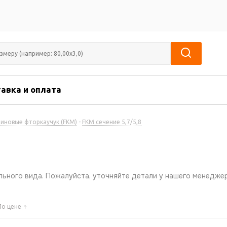
авка и оплата
зиновые фторкаучук (FKM)
-
FKM сечение 5,7/5,8
ьного вида. Пожалуйста, уточняйте детали у нашего менеджер
По цене