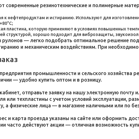
ют современные резинотехнические и полимерные мате
я к нефтепродуктам и истиранию. Используют для изготовления
+80°C;
пластина, которую применяют в условиях повышенных темпер
ей структурой, хорошо подходит для виброзащиты, звукоизол
 рулонов — легко подобрать оптимальное решение под 
стиранию и механическим воздействиям. При необходим
заказ
 предприятия промышленности и сельского хозяйства р
личии — удобно купить оптом и в розницу.
кабинет, отправьте заявку на нашу электронную почту 
я или техпластины с учетом условий эксплуатации, раз
у, а физические лица — в магазине наличными или по бе
ес и карта проезда указаны на сайте или оформить дос
ции часто действуют акции — отличная возможность ку